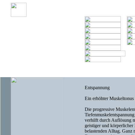
Entspannung
Ein erhöhter Muskeltonus i
Die progressive Muskele
Tiefenmuskelentspannung 
verhilft durch Auflösung
geistiger und körperliche
belastenden Alltag. Ganz