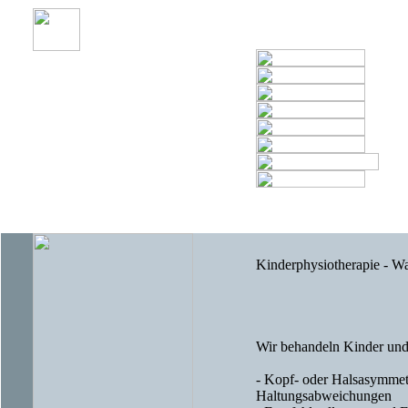
Kinderphysiotherapie - Was
Wir behandeln Kinder und
- Kopf- oder Halsasymmetr
Haltungsabweichungen